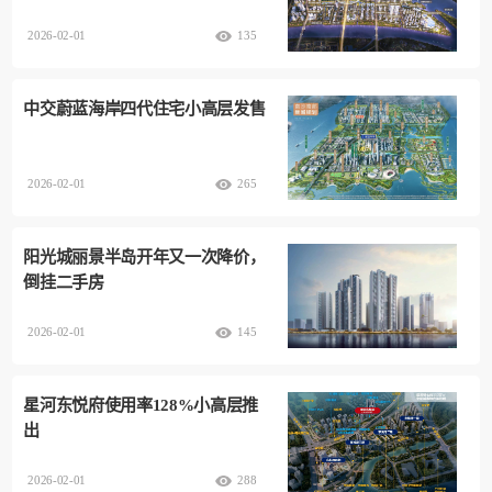
2026-02-01
135
中交蔚蓝海岸四代住宅小高层发售
2026-02-01
265
阳光城丽景半岛开年又一次降价，
倒挂二手房
2026-02-01
145
星河东悦府使用率128%小高层推
出
2026-02-01
288