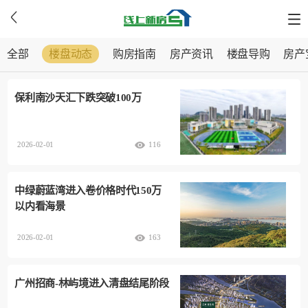
全部
楼盘动态
购房指南
房产资讯
楼盘导购
房产
保利南沙天汇下跌突破100万
2026-02-01
116
中绿蔚蓝湾进入卷价格时代150万
以内看海景
2026-02-01
163
广州招商-林屿境进入清盘结尾阶段