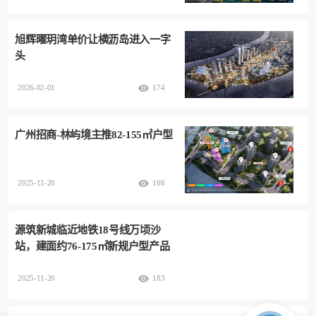
旭辉曜玥湾单价让横沥岛进入一字
头
2026-02-01
174
广州招商-林屿境​主推82-155㎡户型
2025-11-20
166
源筑新城临近地铁18号线万顷沙
站，建面约76-175㎡新规户型产品
2025-11-20
183