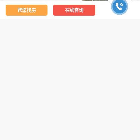
能建天誉府在售2栋，133平米、
帮您找房
在线咨询
205平米、225平米户型
2025-11-20
236
中交蔚蓝海岸主推133-205的小高层
板楼
2025-11-20
118
南沙壹号定位明珠湾CBD江景豪
宅，主打180-240㎡大平层
2025-11-20
239
瑞筑花园首开2栋楼，户型涵盖78-
94㎡三到四房