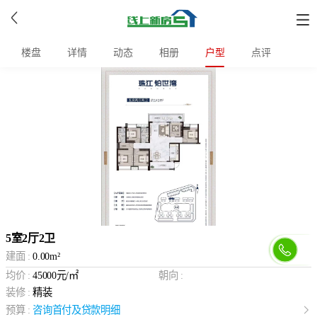
楼盘
详情
动态
相册
户型
点评
5室2厅2卫
建面 :
0.00m²
均价 :
45000
元/㎡
朝向 :
装修 :
精装
预算 :
咨询首付及贷款明细