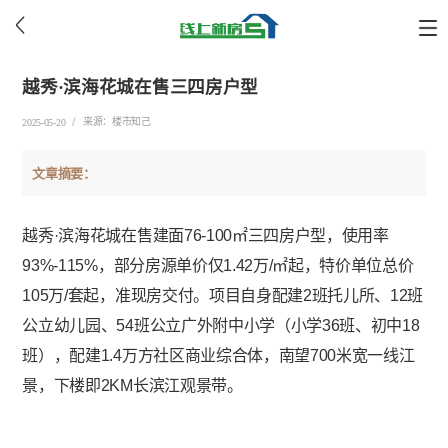
越秀·滨海花城在售三四房户型
/
来源：楼市知己
2025-05-20
文章摘要：
越秀·滨海花城
在售建面76-100㎡三四房户型，使用率
93%-115%，部分房源单价仅1.42万/㎡起，特价单位总价
105万/套起，准现房交付。项目自身配建2班托儿所、12班
公立幼儿园、54班公立广外附中小学（小学36班、初中18
班），配建1.4万方社区商业综合体，南望700米宽一线江
景，下楼即2KM长滨江观景带。