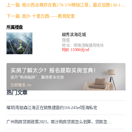
上一篇: 南沙西派尊府在售278-370稀缺江景，最近加推130-139平小户型
下一篇: 南沙·十里方圆——教育配套
所属楼盘
越秀滨海花城
住宅
地 址：明珠湾梅塘西地块
均价 15500元/㎡
热门文章
曜玥湾|铂森江海正在销售建面约116-245㎡揽海私宅
广州购房贷款政策2023，南沙购房贷款怎么划算，贷款怎样利息最低-线上新房