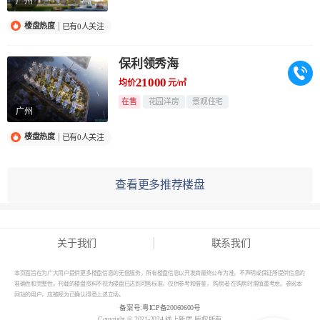
广州
楼盘热度
已有0人关注
保利领秀海
21000
均价
元/㎡
在售
花园洋房
景观住宅
广州
楼盘热度
已有0人关注
查看更多推荐楼盘
关于我们
联系我们
本页面旨在为广大用户提供更多楼盘信息的无偿服务，所有楼盘信息以开发商最终公布为准，不声明或保证所提供信息的
准确性和完整性。刊载的楼盘资料不视为楼盘已达到可售标准，仅供参考和借鉴， 购房者 在购房时需慎重考虑。参阅本
网站的用户，应被视为已确认得悉上述立场。
备案号:
粤ICP备20060600号
Copyright © 2021-2024 线上新房 版权所有