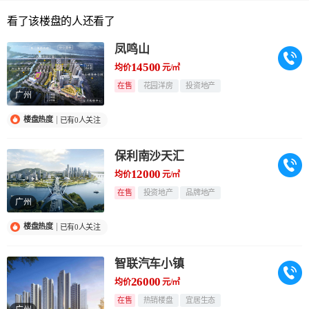
看了该楼盘的人还看了
凤鸣山
14500
均价
元/㎡
在售
花园洋房
投资地产
广州
楼盘热度
已有0人关注
保利南沙天汇
12000
均价
元/㎡
在售
投资地产
品牌地产
广州
楼盘热度
已有0人关注
智联汽车小镇
26000
均价
元/㎡
在售
热销楼盘
宜居生态