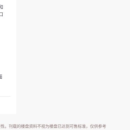
和
口
面
整性。刊载的楼盘资料不视为楼盘已达到可售标准，仅供参考