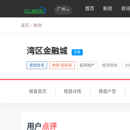
首页
新房
资
广州
首页
>
新房
湾区金融城
在售
景观住宅
地铁/轻轨旁
投资地产
经济住宅
小
楼盘首页
楼盘详情
楼盘户型
用户
点评