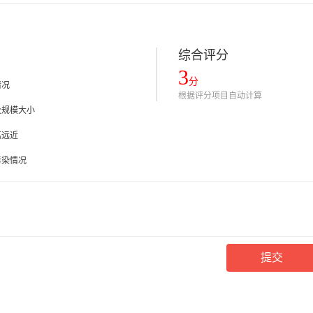
综合评分
3
分
情况
根据评分项目自动计算
及规模大小
离远近
污染情况