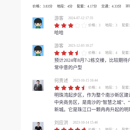
价格：3.83分
地段：4分
配套：4.17分
交通：4.33分
环
游客
2024-07-12 17:35
价格：3
地段：3
配套
哈哈
游客
2023-12-03 10:27
价格：4
地段：4
配套
预计2024年8月7-2栋交楼，比
常中意的户型
何贵述
2023-10-15 16:44
价格：4
地段：5
配套
明珠湾起步区，作为整个南沙新区建
中央商务区，是南沙的“智慧之城”、
新城。它是珠江口一颗冉冉升起的明珠
刘应洪
2023-10-14 15:46
价格：5
地段：4
配套