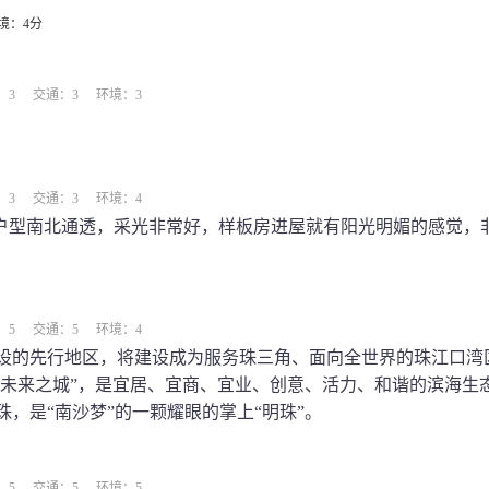
境：4分
：3
交通：3
环境：3
：3
交通：3
环境：4
较期待户型南北通透，采光非常好，样板房进屋就有阳光明媚的感觉，
：5
交通：5
环境：4
设的先行地区，将建设成为服务珠三角、面向全世界的珠江口湾
“未来之城”，是宜居、宜商、宜业、创意、活力、和谐的滨海生
，是“南沙梦”的一颗耀眼的掌上“明珠”。
：5
交通：5
环境：5