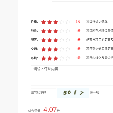
分
价格：
项目性价比情况
3
分
地段：
项目所在地理位置
3
分
配套：
配套与项目的距离
3
分
交通：
项目到交通实际距
3
分
环境：
项目内绿化及周边
3
换一张
4.07
综合评分：
分